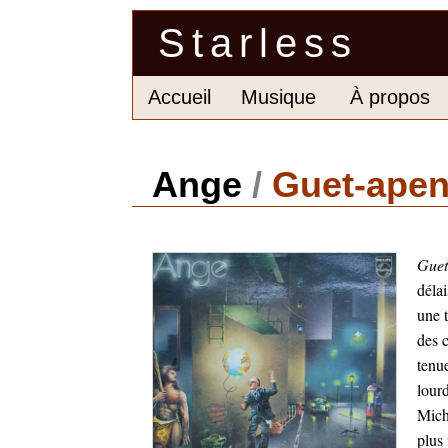
Starless
Accueil
Musique
À propos
Ange
/
Guet-ape
Guet
déla
une 
des c
tenu
lourd
Mich
plus