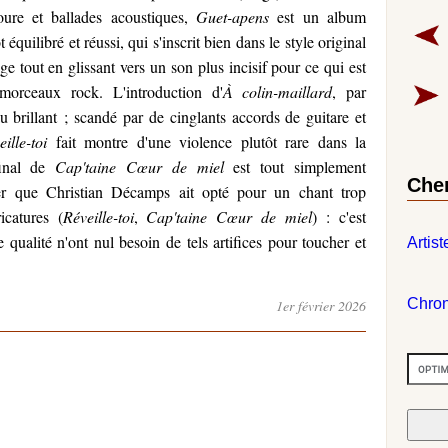
oure et ballades acoustiques,
Guet-apens
est un album
t équilibré et réussi, qui s'inscrit bien dans le style original
e tout en glissant vers un son plus incisif pour ce qui est
morceaux rock. L'introduction d'
À colin-maillard
, par
u brillant ; scandé par de cinglants accords de guitare et
ille-toi
fait montre d'une violence plutôt rare dans la
final de
Cap'taine Cœur de miel
est tout simplement
Che
etter que Christian Décamps ait opté pour un chant trop
icatures (
Réveille-toi
,
Cap'taine Cœur de miel
) : c'est
 qualité n'ont nul besoin de tels artifices pour toucher et
Artist
Chro
1er février 2026