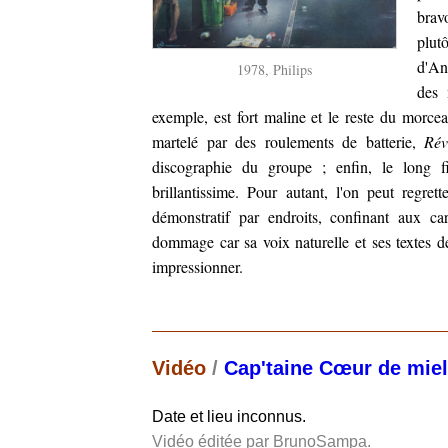
brav
plutô
d'Ang
1978, Philips
des 
exemple, est fort maline et le reste du morcea
martelé par des roulements de batterie,
Réve
discographie du groupe ; enfin, le long 
brillantissime. Pour autant, l'on peut regr
démonstratif par endroits, confinant aux car
dommage car sa voix naturelle et ses textes de
impressionner.
Vidéo
/
Cap'taine Cœur de miel
Date et lieu inconnus.
Vidéo éditée par BrunoSampa.