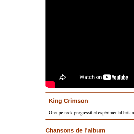
King Crimson
Groupe rock progressif et expérimental brita
Chansons de l'album