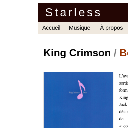
Starless
Accueil
Musique
À propos
King Crimson
/
B
L'av
sort
form
King
Jack
déja
de t
« co