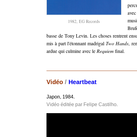
perc
avec
musi
1982, EG Records
Bruf
basse de Tony Levin. Les choses rentrent ensu
mis à part l'étonnant madrigal
Two Hands
, re
ardue qui culmine avec le
Requiem
final.
Vidéo
/
Heartbeat
Japon, 1984.
Vidéo éditée par Felipe Castilho.