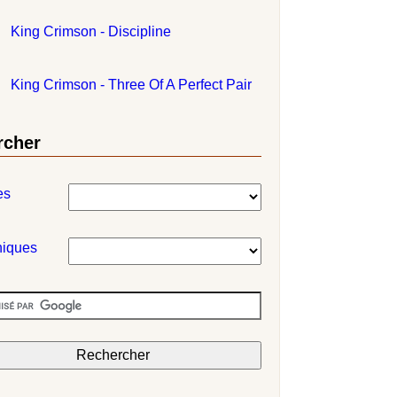
King Crimson - Discipline
King Crimson - Three Of A Perfect Pair
rcher
es
niques