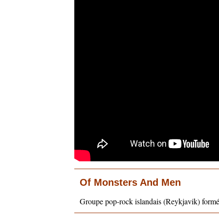
Of Monsters And Men
Groupe pop-rock islandais (Reykjavik) form