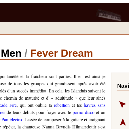
 Men
/
Fever Dream
pontanéité et la fraîcheur sont parties. Il en est ainsi je
ose de tous les groupes qui grandissent après avoir été
Nav
lés d'un succès immédiat. En cela, les Islandais suivent le
 chemin de maturité et d' « adultitude » que leur aînés
cade Fire
, qui ont oublié la
rébellion
et les
havres sans
res
de leurs débuts pour frayer avec le
porno disco
et un
r Pan électro
. Lassée de composer à la guitare et craignant
e répéter, la chanteuse Nanna Bryndis Hilmarsdottir s'est