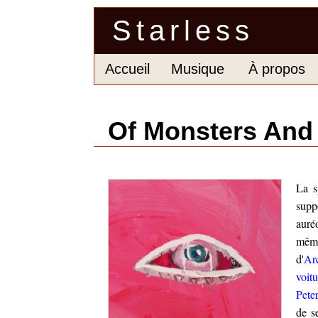
Starless
Accueil
Musique
À propos
Of Monsters And
La s
supp
auréo
même
d'
Ar
voitu
Pete
de s