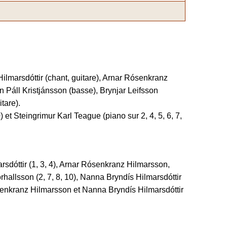
lmarsdóttir (chant, guitare), Arnar Rósenkranz
án Páll Kristjánsson (basse), Brynjar Leifsson
tare).
 et Steingrimur Karl Teague (piano sur 2, 4, 5, 6, 7,
sdóttir (1, 3, 4), Arnar Rósenkranz Hilmarsson,
hallsson (2, 7, 8, 10), Nanna Bryndís Hilmarsdóttir
ósenkranz Hilmarsson et Nanna Bryndís Hilmarsdóttir