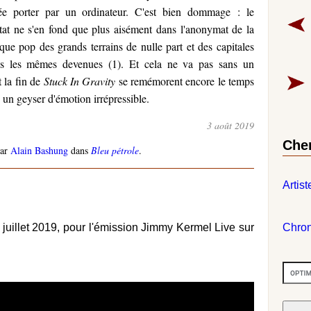
sée porter par un ordinateur. C'est bien dommage : le
ltat ne s'en fond que plus aisément dans l'anonymat de la
que pop des grands terrains de nulle part et des capitales
es les mêmes devenues (1). Et cela ne va pas sans un
 la fin de
Stuck In Gravity
se remémorent encore le temps
 un geyser d'émotion irrépressible.
3 août 2019
Che
par
Alain Bashung
dans
Bleu pétrole
.
Artist
 juillet 2019, pour l'émission Jimmy Kermel Live sur
Chro