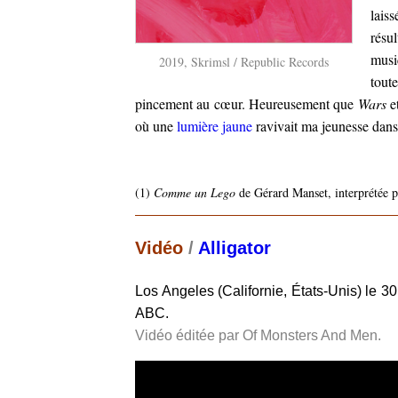
lais
résu
musi
2019, Skrimsl / Republic Records
tout
pincement au cœur. Heureusement que
Wars
et
où une
lumière jaune
ravivait ma jeunesse dans
(1)
Comme un Lego
de Gérard Manset, interprétée 
Vidéo
/
Alligator
Los Angeles (Californie, États-Unis) le 30
ABC.
Vidéo éditée par Of Monsters And Men.