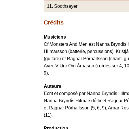
Soothsayer
Crédits
Musiciens
Of Monsters And Men est Nanna Bryndís Hi
Hilmarsson (batterie, percussions), Kristj
(guitare) et Ragnar Pórhallsson (chant, gui
Avec Viktor Orri Árnason (cordes sur 4, 10)
9).
Auteurs
Écrit et composé par Nanna Bryndís Hilmar
Nanna Bryndís Hilmarsdóttir et Ragnar Pór
et Ragnar Pórhallsson (5, 6, 9), Arnar R
(11).
Production