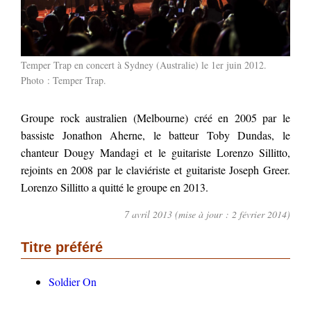
Temper Trap en concert à Sydney (Australie) le 1er juin 2012.
Photo :
Temper Trap
.
Groupe rock australien (Melbourne) créé en 2005 par le
bassiste Jonathon Aherne, le batteur Toby Dundas, le
chanteur Dougy Mandagi et le guitariste Lorenzo Sillitto,
rejoints en 2008 par le claviériste et guitariste Joseph Greer.
Lorenzo Sillitto a quitté le groupe en 2013.
7 avril 2013 (mise à jour : 2 février 2014)
Titre préféré
Soldier On