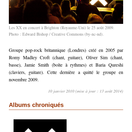
Les XX en concert à Brighton (Royaume-Uni) le 25 août 2009.
Photo :
Edward Bishop
/
Creative Commons (by-nc-nd)
.
Groupe pop-rock britannique (Londres) créé en 2005 par
Romy Madley Croft (chant, guitare), Oliver Sim (chant,
basse), Jamie Smith (boîte à rythmes) et Baria Qureshi
(claviers, guitare). Cette dernière a quitté le groupe en
novembre 2009.
10 janvier 2010 (mise à jour : 13 août 2014)
Albums chroniqués