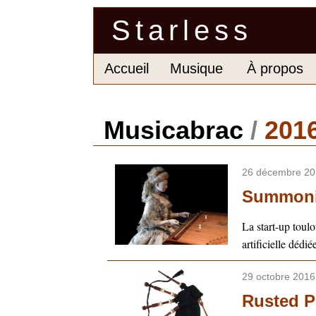
Starless
Accueil
Musique
À propos
Musicabrac
/
201
26 décembre 20
Summoni
La start-up tou
artificielle dédi
29 octobre 2016
Rusted P