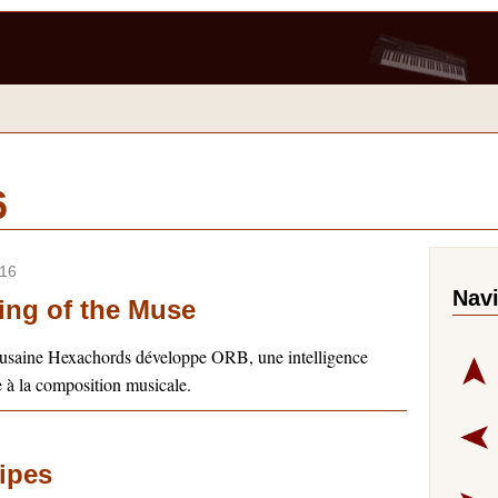
6
16
Nav
ng of the Muse
lousaine Hexachords développe ORB, une intelligence
ée à la composition musicale.
ipes