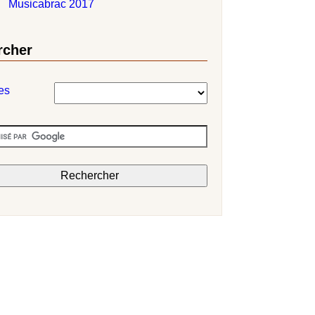
Musicabrac 2017
rcher
es