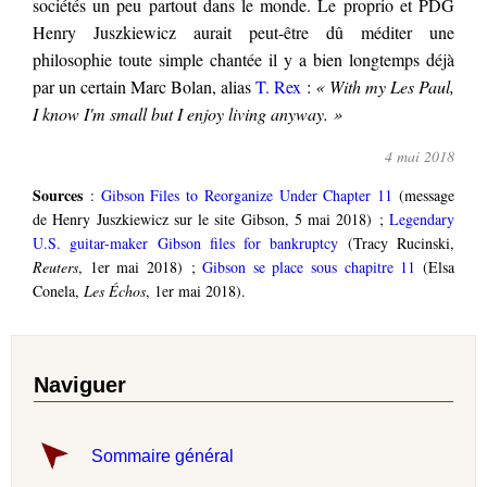
sociétés un peu partout dans le monde. Le proprio et PDG
Henry Juszkiewicz aurait peut-être dû méditer une
philosophie toute simple chantée il y a bien longtemps déjà
par un certain Marc Bolan, alias
T. Rex
:
« With my Les Paul,
I know I'm small but I enjoy living anyway. »
4 mai 2018
Sources
:
Gibson Files to Reorganize Under Chapter 11
(message
de Henry Juszkiewicz sur le site Gibson, 5 mai 2018) ;
Legendary
U.S. guitar-maker Gibson files for bankruptcy
(Tracy Rucinski,
Reuters
, 1er mai 2018) ;
Gibson se place sous chapitre 11
(Elsa
Conela,
Les Échos
, 1er mai 2018).
Naviguer
Sommaire général